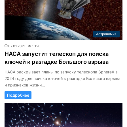
Астрономия
07.01.2021
1 120
НАСА запустит телескоп для поиска
ключей к разгадке Большого взрыва
НАСА раскрывает планы по запуску телескопа SphereX в
2024 году для поиска ключей к разгадке Большого взрыва
и признаков жизни…
Подробнее