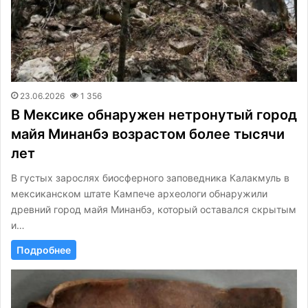
23.06.2026
1 356
В Мексике обнаружен нетронутый город
майя Минанбэ возрастом более тысячи
лет
В густых зарослях биосферного заповедника Калакмуль в
мексиканском штате Кампече археологи обнаружили
древний город майя Минанбэ, который оставался скрытым
и…
Подробнее