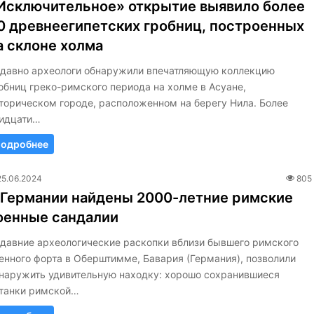
Исключительное» открытие выявило более
0 древнеегипетских гробниц, построенных
а склоне холма
давно археологи обнаружили впечатляющую коллекцию
обниц греко-римского периода на холме в Асуане,
торическом городе, расположенном на берегу Нила. Более
идцати…
одробнее
25.06.2024
805
 Германии найдены 2000-летние римские
оенные сандалии
давние археологические раскопки вблизи бывшего римского
енного форта в Оберштимме, Бавария (Германия), позволили
наружить удивительную находку: хорошо сохранившиеся
танки римской…