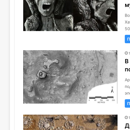
м
Во
Ха
50
П
В
п
Ар
по
эп
П
Д