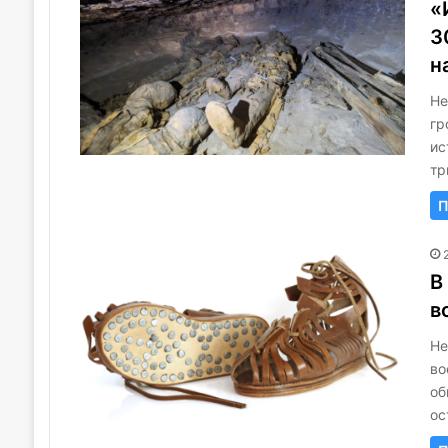
«
3
н
Не
гр
ис
тр
П
В
в
Не
во
об
ос