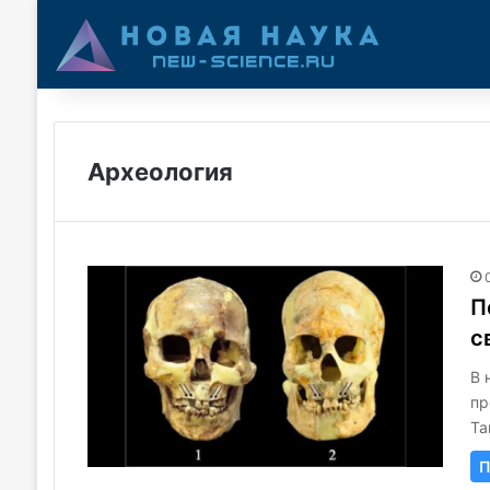
Археология
П
с
В 
пр
Та
П