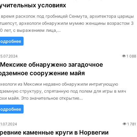
учительных условиях
 время раскопок под гробницей Сенмута, архитектора царицы
тшепсут, археологи обнаружили мумию женщины возрастом 3
0 лет, с выражением лица,…
одробнее
15.07.2024
1 088
 Мексике обнаружено загадочное
одземное сооружение майя
хеологи из Мексики недавно обнаружили интригующую
дземную структуру, спрятанную под полем для игры в мяч
охи майя. Это значительное открытие…
одробнее
11.07.2024
1 781
ревние каменные круги в Норвегии