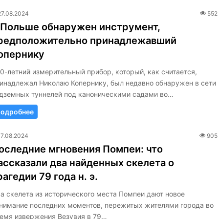
27.08.2024
552
 Польше обнаружен инструмент,
редположительно принадлежавший
опернику
0-летний измерительный прибор, который, как считается,
инадлежал Николаю Копернику, был недавно обнаружен в сети
дземных туннелей под каноническими садами во…
одробнее
17.08.2024
905
оследние мгновения Помпеи: что
ассказали два найденных скелета о
рагедии 79 года н. э.
а скелета из исторического места Помпеи дают новое
нимание последних моментов, пережитых жителями города во
емя извержения Везувия в 79…