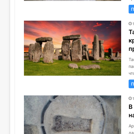
П
Т
к
п
Та
па
чт
П
В
н
Ар
да