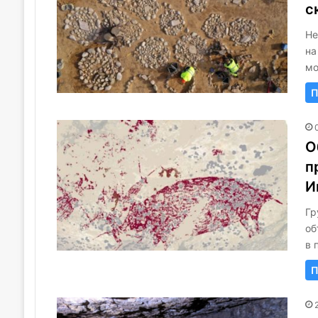
с
Не
на
мо
П
О
п
И
Гр
об
в 
П