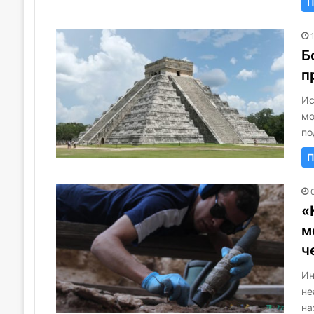
П
Б
п
Ис
мо
по
П
«
м
ч
Ин
не
на