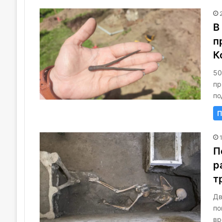
В
п
К
50
пр
по
П
П
р
т
Дв
по
вр