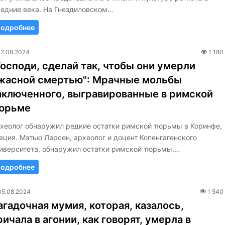
едние века. На Гнездиловском…
одробнее
12.08.2024
1 180
Господи, сделай так, чтобы они умерли
жасной смертью": Мрачные мольбы
аключенного, выгравированные в римской
юрьме
хеолог обнаружил редкие остатки римской тюрьмы в Коринфе,
еция. Мэтью Ларсен, археолог и доцент Копенгагенского
иверситета, обнаружил остатки римской тюрьмы,…
одробнее
05.08.2024
1 540
агадочная мумия, которая, казалось,
ричала в агонии, как говорят, умерла в