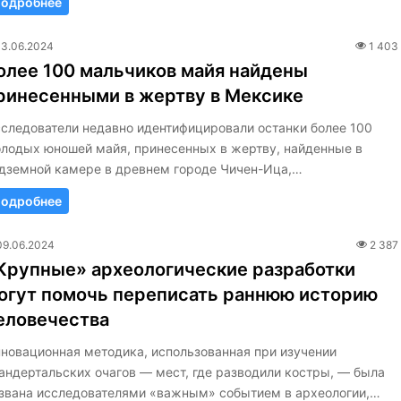
одробнее
13.06.2024
1 403
олее 100 мальчиков майя найдены
ринесенными в жертву в Мексике
следователи недавно идентифицировали останки более 100
лодых юношей майя, принесенных в жертву, найденные в
дземной камере в древнем городе Чичен-Ица,…
одробнее
09.06.2024
2 387
Крупные» археологические разработки
огут помочь переписать раннюю историю
еловечества
новационная методика, использованная при изучении
андертальских очагов — мест, где разводили костры, — была
звана исследователями «важным» событием в археологии,…