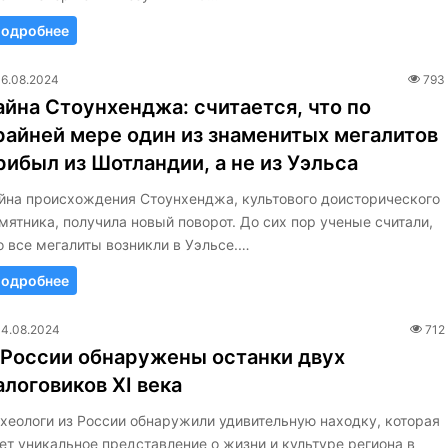
одробнее
16.08.2024
793
айна Стоунхенджа: считается, что по
райней мере один из знаменитых мегалитов
рибыл из Шотландии, а не из Уэльса
йна происхождения Стоунхенджа, культового доисторического
мятника, получила новый поворот. До сих пор ученые считали,
о все мегалиты возникли в Уэльсе.…
одробнее
14.08.2024
712
 России обнаружены останки двух
алоговиков XI века
хеологи из России обнаружили удивительную находку, которая
ет уникальное представление о жизни и культуре региона в