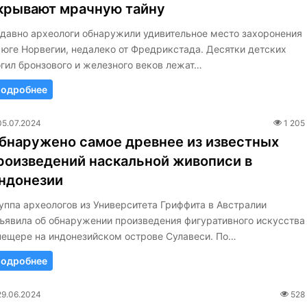
крывают мрачную тайну
давно археологи обнаружили удивительное место захоронения
 юге Норвегии, недалеко от Фредрикстада. Десятки детских
гил бронзового и железного веков лежат…
одробнее
05.07.2024
1 205
бнаружено самое древнее из известных
роизведений наскальной живописи в
ндонезии
уппа археологов из Университета Гриффита в Австралии
ъявила об обнаружении произведения фигуративного искусства
пещере на индонезийском острове Сулавеси. По…
одробнее
29.06.2024
528