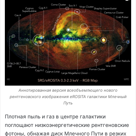
Аннотированная версия всеобъемлющего нового
рентгеновского изображения eROSITA галактики Млечный
Путь
Плотная пыль и газ в центре галактики
поглощают низкоэнергетические рентгеновские
фотоны, обнажая диск Млечного Пути в резких