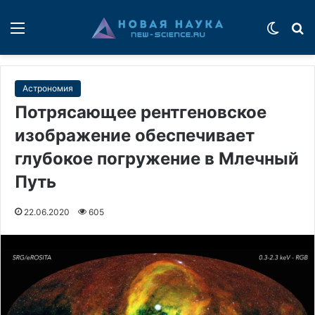
Меню
Switch
П
Астрономия
Потрясающее рентгеновское
изображение обеспечивает
глубокое погружение в Млечный
Путь
22.06.2020
605