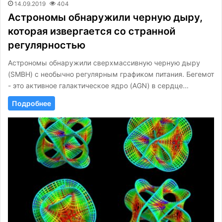
14.09.2019
404
Астрономы обнаружили черную дыру,
которая извергается со странной
регулярностью
Астрономы обнаружили сверхмассивную черную дыру
(SMBH) с необычно регулярным графиком питания. Бегемот
- это активное галактическое ядро (AGN) в сердце…
Подробнее