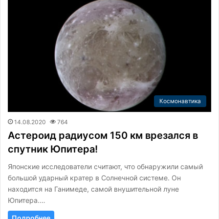
Космонавтика
14.08.2020
764
Астероид радиусом 150 км врезался в
спутник Юпитера!
Японские исследователи считают, что обнаружили самый
большой ударный кратер в Солнечной системе. Он
находится на Ганимеде, самой внушительной луне
Юпитера.…
Подробнее