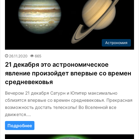
Астрономия
26.11.2020
665
21 декабря это астрономическое
явление произойдет впервые со времен
средневековья
Вечером 21 декабря Сатурн и Юпитер максимально
сблизятся впервые со времен средневековья. Прекрасная
возможность достать телескопы! Во Вселенной все
движется.…
Подробнее