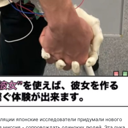
оляции японские исследователи придумали нового
ья миссия - сопровождать одиноких людей. Эта рука