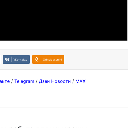
VKontakte
Odnoklassniki
акте
/
Telegram
/
Дзен Новости
/
MAX