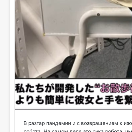
В разгар пандемии и с возвращением к из
робота. На самом деле это рука робота, ч