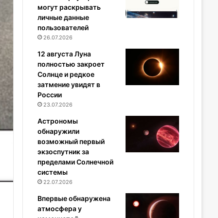
могут раскрывать
личные данные
пользователей
26.07.2026
12 августа Луна
полностью закроет
Солнце и редкое
затмение увидят в
России
23.07.2026
Астрономы
обнаружили
возможный первый
экзоспутник за
пределами Солнечной
системы
22.07.2026
Впервые обнаружена
атмосфера у