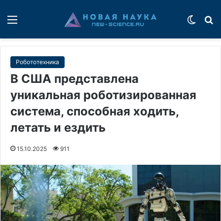
Меню
Switch
П
Робототехника
В США представлена
уникальная роботизированная
система, способная ходить,
летать и ездить
15.10.2025
911