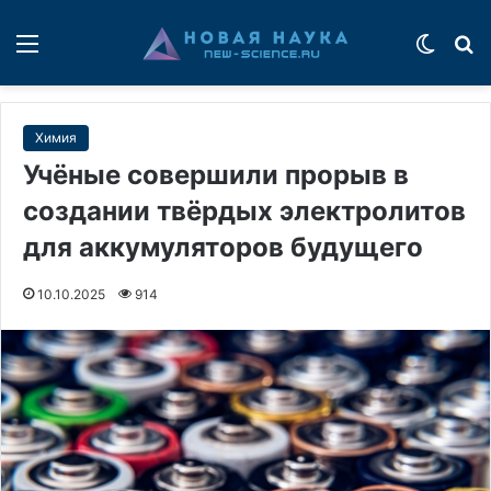
Меню
Switch
П
Химия
Учёные совершили прорыв в
создании твёрдых электролитов
для аккумуляторов будущего
10.10.2025
914