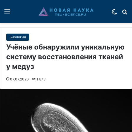
Меню
Switch
П
Биология
Учёные обнаружили уникальную
систему восстановления тканей
у медуз
07.07.2026
1 873