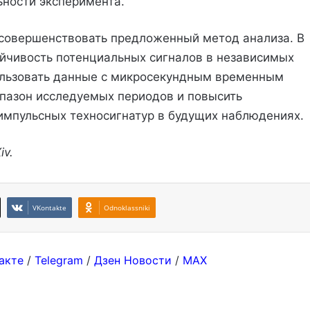
ьности эксперимента.
совершенствовать предложенный метод анализа. В
ойчивость потенциальных сигналов в независимых
ользовать данные с микросекундным временным
апазон исследуемых периодов и повысить
импульсных техносигнатур в будущих наблюдениях.
iv.
VKontakte
Odnoklassniki
акте
/
Telegram
/
Дзен Новости
/
MAX