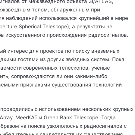
гналов от межзвёздного объекта 3I/ATLAS,
ежзвёздным телом, обнаруженным при
ля наблюдений использовался крупнейший в мире
rture Spherical Telescope), а результаты не
ов искусственного происхождения радиосигналов.
й интерес для проектов по поиску внеземных
едкими гостями из других звёздных систем. Пока
гаемости современных телескопов, учёные
ить, сопровождаются ли они какими-либо
емыми признаками существования технологий
 проводились с использованием нескольких крупных
Array, MeerKAT и Green Bank Telescope. Тогда
бразом на поиске узкополосных радиосигналов с
 убедительных свидетельств их существования