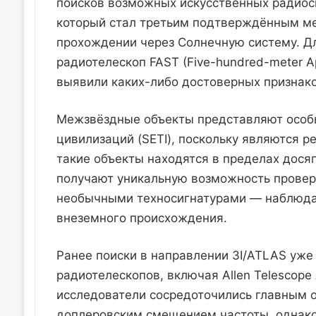
поисков возможных искусственных радиоси
который стал третьим подтверждённым м
прохождении через Солнечную систему. Д
радиотелескоп FAST (Five-hundred-meter Ape
выявили каких-либо достоверных признак
Межзвёздные объекты представляют особы
цивилизаций (SETI), поскольку являются р
такие объекты находятся в пределах дося
получают уникальную возможность провер
необычными техносигнатурами — наблюда
внеземного происхождения.
Ранее поиски в направлении 3I/ATLAS уже
радиотелескопов, включая Allen Telescope 
исследователи сосредоточились главным о
доплеровским смещением частоты, однако