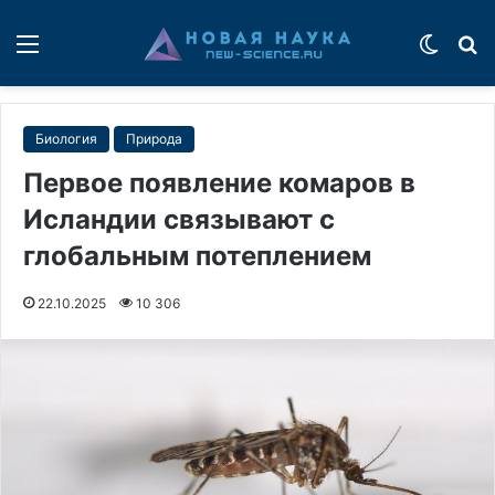
Меню
Switch
П
Биология
Природа
Первое появление комаров в
Исландии связывают с
глобальным потеплением
22.10.2025
10 306