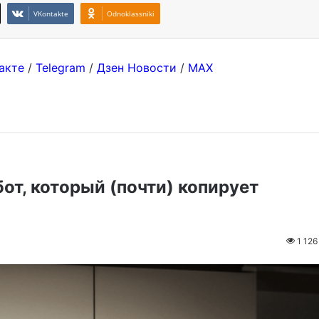
VKontakte
Odnoklassniki
акте
/
Telegram
/
Дзен Новости
/
MAX