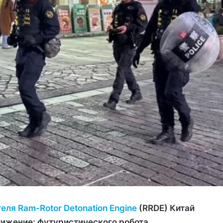
еля Ram-Rotor Detonation Engine
(RRDE) Китай
тижение: футуристического робота,