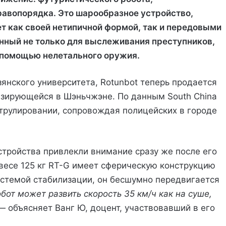
равопорядка. Это шарообразное устройство,
ует как своей нетипичной формой, так и передовыми
ный не только для выслеживания преступников,
с помощью нелетального оружия.
янского университета, Rotunbot теперь продается
азирующейся в Шэньчжэне. По данным South China
атрулировании, сопровождая полицейских в городе
тройства привлекли внимание сразу же после его
 весе 125 кг RT-G имеет сферическую конструкцию
стемой стабилизации, он бесшумно передвигается
обот может развить скорость 35 км/ч как на суше,
 — объясняет Ванг Ю, доцент, участвовавший в его