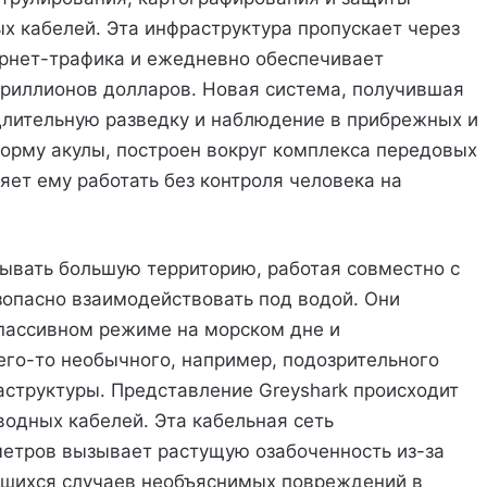
 кабелей. Эта инфраструктура пропускает через
ернет-трафика и ежедневно обеспечивает
триллионов долларов. Новая система, получившая
 длительную разведку и наблюдение в прибрежных и
орму акулы, построен вокруг комплекса передовых
яет ему работать без контроля человека на
тывать большую территорию, работая совместно с
зопасно взаимодействовать под водой. Они
 пассивном режиме на морском дне и
его-то необычного, например, подозрительного
аструктуры. Представление Greyshark происходит
водных кабелей. Эта кабельная сеть
метров вызывает растущую озабоченность из-за
вшихся случаев необъяснимых повреждений в