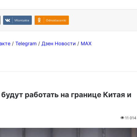
VKontakte
Odnoklassniki
акте
/
Telegram
/
Дзен Новости
/
MAX