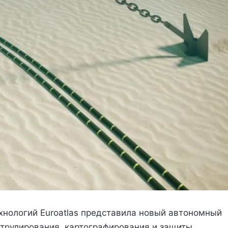
хнологий Euroatlas представила новый автономный
трулирования, картографирования и защиты