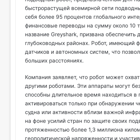
быстрорастущей всемирной сети подводных
себя более 95 процентов глобального инт
финансовые переводы на сумму около 10 
название Greyshark, призвана обеспечить
глубоководных районах. Робот, имеющий ф
датчиков и автономных систем, что позвол
больших расстояниях.
Компания заявляет, что робот может охва
другими роботами. Эти аппараты могут бе
способны длительное время находиться в
активироваться только при обнаружении ч
судна или активности вблизи важной инфр
на фоне усилий стран по защите своих под
протяженностью более 1,3 миллиона кило
геополитической напряженности и участи