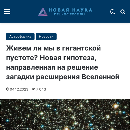
Меню
Switch
П
Астрофизика
Новости
Живем ли мы в гигантской
пустоте? Новая гипотеза,
направленная на решение
загадки расширения Вселенной
04.12.2023
7 043