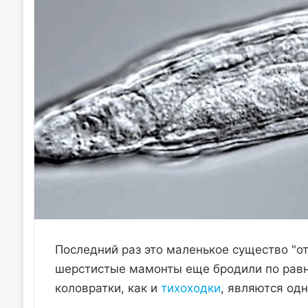
Последний раз это маленькое существо "от
шерстистые мамонты еще бродили по равни
коловратки, как и
тихоходки
, являются од