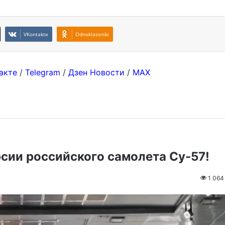
VKontakte
Odnoklassniki
акте
/
Telegram
/
Дзен Новости
/
MAX