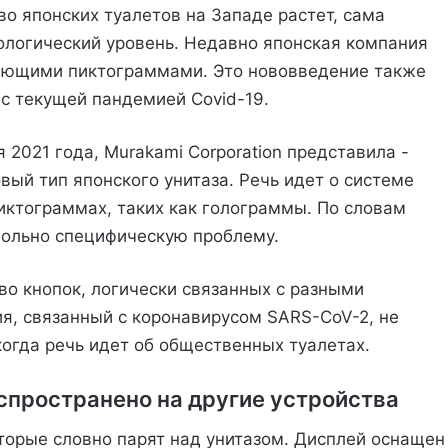
во японских туалетов на Западе растет, сама
нологический уровень. Недавно японская компания
ающими пиктограммами. Это нововведение также
 с текущей пандемией Covid-19.
 2021 года, Murakami Corporation представила -
новый тип японского унитаза. Речь идет о системе
ктограммах, таких как голограммы. По словам
вольно специфическую проблему.
во кнопок, логически связанных с разными
я, связанный с коронавирусом SARS-CoV-2, не
когда речь идет об общественных туалетах.
спространено на другие устройства
оторые словно парят над унитазом. Дисплей оснащен