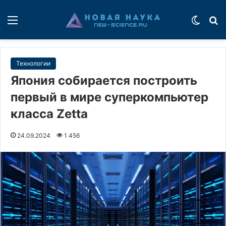
Меню
Switch
П
Технологии
Япония собирается построить
первый в мире суперкомпьютер
класса Zetta
24.09.2024
1 456