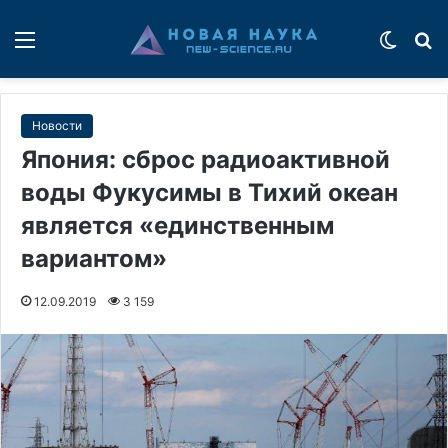
Меню
Switch
П
Новости
Япония: сброс радиоактивной
воды Фукусимы в Тихий океан
является «единственным
вариантом»
12.09.2019
3 159