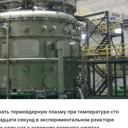
ать термоядерную плазму при температуре сто
ридцати секунд в экспериментальном реакторе
е один шаг к освоению ядерного синтеза.