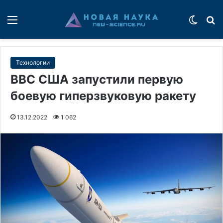
Меню
Switch
П
Технологии
ВВС США запустили первую
боевую гиперзвуковую ракету
13.12.2022
1 062