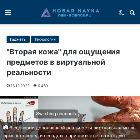
Меню
Switch
П
Гаджеты
Технологии
"Вторая кожа" для ощущения
предметов в виртуальной
реальности
16.12.2022
6 469
В сценарии дополненной реальности виртуальная мышь
прыгает вперед и ненадолго приземляется на каждую