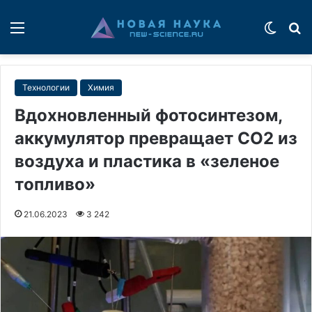
Меню
Switch
П
Технологии
Химия
Вдохновленный фотосинтезом,
аккумулятор превращает CO2 из
воздуха и пластика в «зеленое
топливо»
21.06.2023
3 242