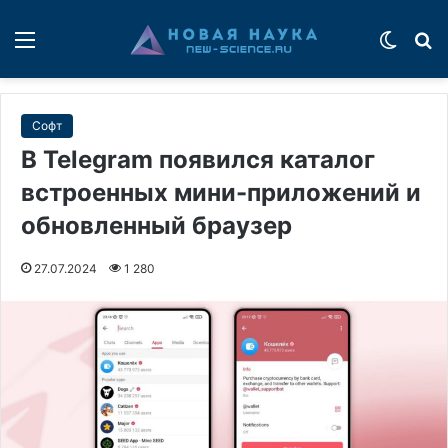
Меню
Switch
П
Софт
В Telegram появился каталог
встроенных мини-приложений и
обновленный браузер
27.07.2024
1 280