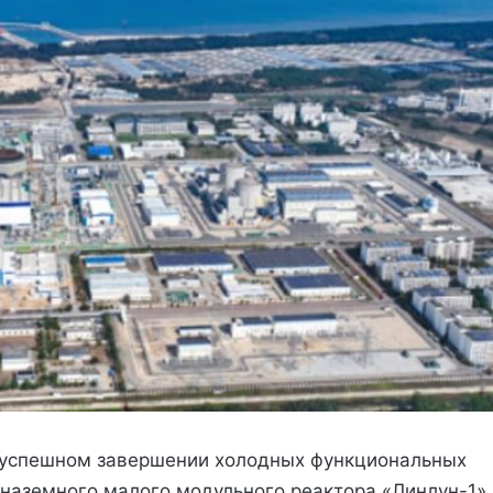
 успешном завершении холодных функциональных
наземного малого модульного реактора «Линлун-1»