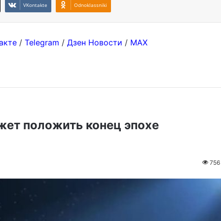
VKontakte
Odnoklassniki
акте
/
Telegram
/
Дзен Новости
/
MAX