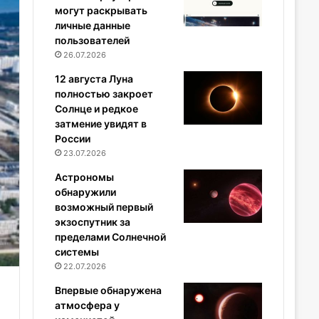
могут раскрывать
личные данные
пользователей
26.07.2026
12 августа Луна
полностью закроет
Солнце и редкое
затмение увидят в
России
23.07.2026
Астрономы
обнаружили
возможный первый
экзоспутник за
пределами Солнечной
системы
22.07.2026
Впервые обнаружена
атмосфера у