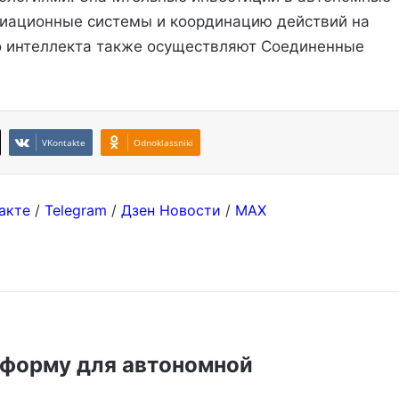
виационные системы и координацию действий на
го интеллекта также осуществляют Соединенные
VKontakte
Odnoklassniki
акте
/
Telegram
/
Дзен Новости
/
MAX