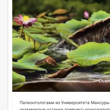
Палеонтологами из Университета Мансуры
окаменелые останки древнего крокодилоп