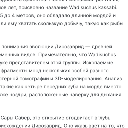
ов лет, присвоено название Wadisuchus kassabi.
5 до 4 метров, оно обладало длинной мордой и
ли ему хватать скользкую добычу, такую как рыбы
я понимания эволюции Дирозаврид — древней
еменных видов. Примечательно, что Wadisuchus
уке представителем этой группы. Ископаемые
 фрагменты морд нескольких особей разного
ютерной томографии и 3D-моделирования. Анализ
такие как четыре передних зуба на морде вместо
также ноздри, расположенные наверху для дыхания
Сары Сабер, это открытие отодвигает вглубь
исхождении Дирозаврид. Оно указывает на то, что