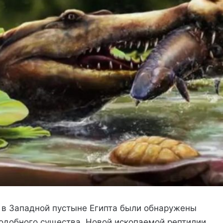
 в Западной пустыне Египта были обнаружены
одобного существа. Новой ископаемой рептилии,