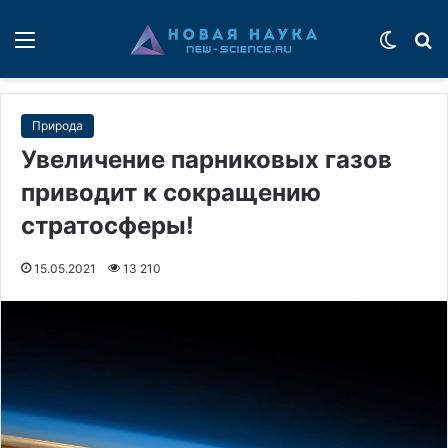
Меню
Switch
П
Природа
Увеличение парниковых газов
приводит к сокращению
стратосферы!
15.05.2021
13 210