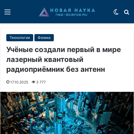
Меню
Switch
П
Технологии
Физика
Учёные создали первый в мире
лазерный квантовый
радиоприёмник без антенн
17.10.2025
3 777