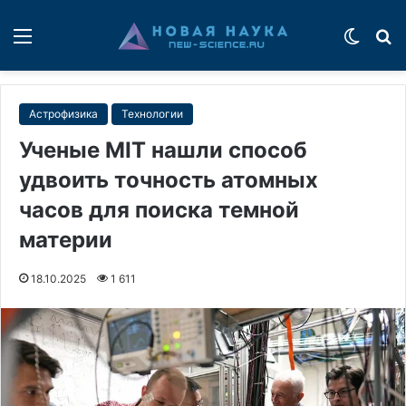
Меню
Switch
П
Астрофизика
Технологии
Ученые MIT нашли способ
удвоить точность атомных
часов для поиска темной
материи
18.10.2025
1 611