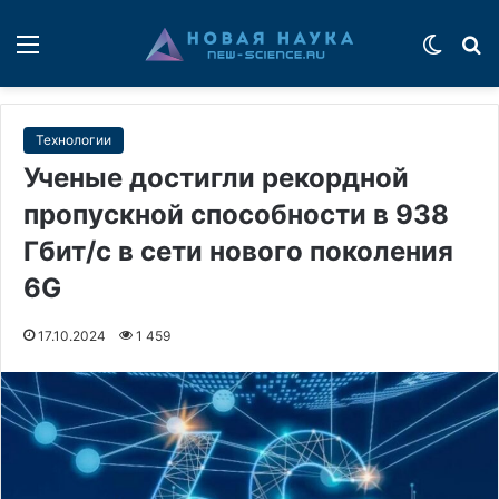
Меню
Switch
П
Технологии
Ученые достигли рекордной
пропускной способности в 938
Гбит/с в сети нового поколения
6G
17.10.2024
1 459