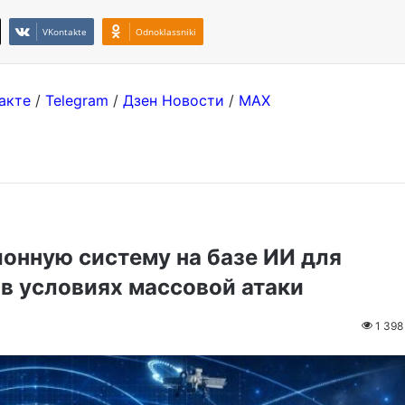
VKontakte
Odnoklassniki
акте
/
Telegram
/
Дзен Новости
/
MAX