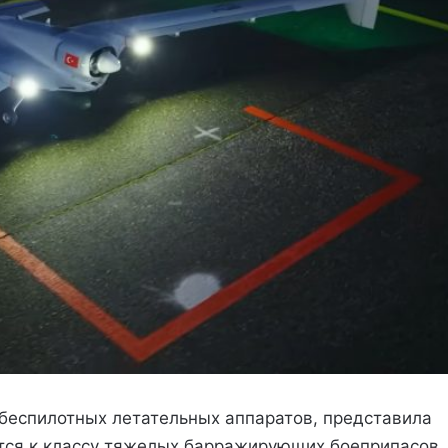
 беспилотных летательных аппаратов, представила
ится к классу тяжелых барражирующих боеприпасов