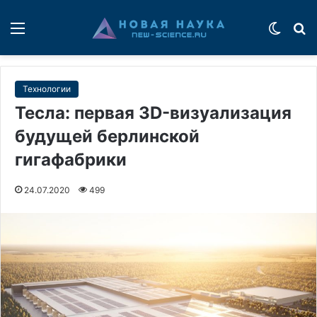
Меню
Switch
П
Технологии
Тесла: первая 3D-визуализация
будущей берлинской
гигафабрики
24.07.2020
499