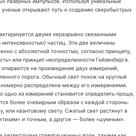
х лазерных импульсов. Используя уникальные
, ученые открывают путь к созданию сверхбыстрых
арактеризуется двумя неразрывно связанными
 интенсивностью) частиц. Эти две величины
енно с абсолютной точностью, согласно принципу,
сть» или принцип неопределенности Гейзенберга.
 опираются на произведение двух измерений,
ленного порога. Обычный свет похож на круглый
вномерно распределена между его измерениями.
о одно из измерений становится определить проще,
ется более очевидным образом с каждой стороны.
, или квантовому свету. Сжатый свет растянут в
 «тихим» и точным, а другое — более «шумным».
ся детекторами гравитационных волн, такими как