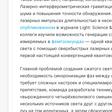
Лазерно-интерферометрическая гравитаци
шума и повышения точности обнаружения. 
лазерных импульсах длительностью в неск
опубликованном
в журнале Light: Science 
коллеги изучили возможность генерации с
измеряемых в
фемтосекундах
— одной ква
света с помощью сверхбыстрых лазерных
первой настоящей конвергенцией квантово
Главной проблемой создания сжатого све
необходимость синхронизации фаз между л
требует сложных настроек и специализиро
препятствие, команда разработала техник
«вырожденного четырёхволнового смешен
нескольких источников света друг с друго
луч на три идентичных, а затем сфокусиров