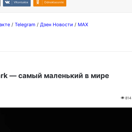
VKontakte
Odnoklassniki
акте
/
Telegram
/
Дзен Новости
/
MAX