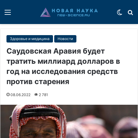
Меню
Switch
П
Здоровье и медицина
Новости
Саудовская Аравия будет
тратить миллиард долларов в
год на исследования средств
против старения
08.06.2022
2 781