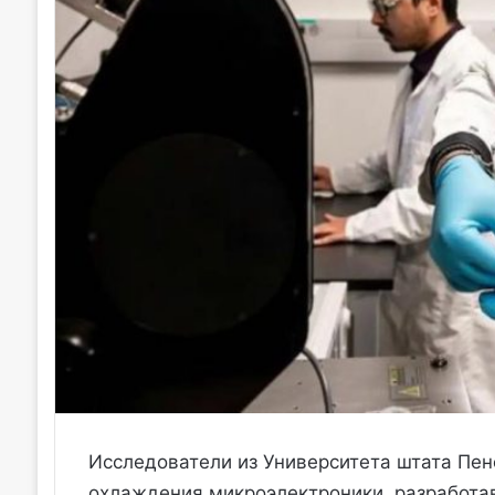
Исследователи из Университета штата Пе
охлаждения микроэлектроники, разработа