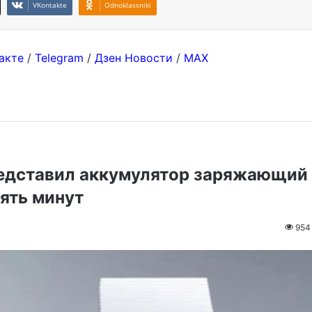
VKontakte
Odnoklassniki
акте
/
Telegram
/
Дзен Новости
/
MAX