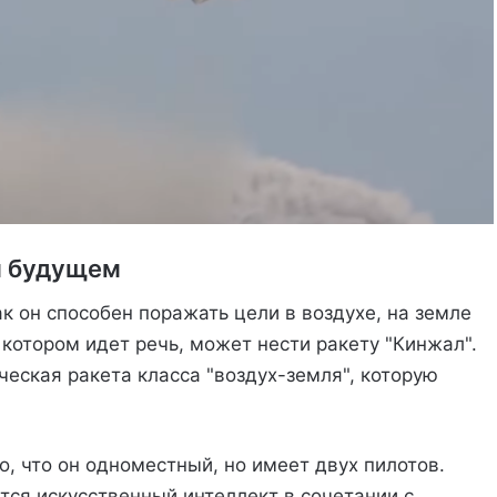
м будущем
ак он способен поражать цели в воздухе, на земле
 котором идет речь, может нести ракету "Кинжал".
еская ракета класса "воздух-земля", которую
, что он одноместный, но имеет двух пилотов.
тся искусственный интеллект в сочетании с