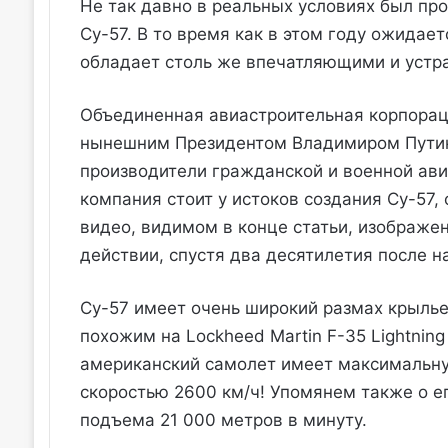
Не так давно в реальных условиях был п
Су-57. В то время как в этом году ожидае
обладает столь же впечатляющими и уст
Объединенная авиастроительная корпораци
нынешним Президентом Владимиром Путины
производители гражданской и военной авиа
компания стоит у истоков создания Су-57,
видео, видимом в конце статьи, изображе
действии, спустя два десятилетия после н
Су-57 имеет очень широкий размах крыльев
похожим на Lockheed Martin F-35 Lightning
американский самолет имеет максимальную
скоростью 2600 км/ч! Упомянем также о е
подъема 21 000 метров в минуту.