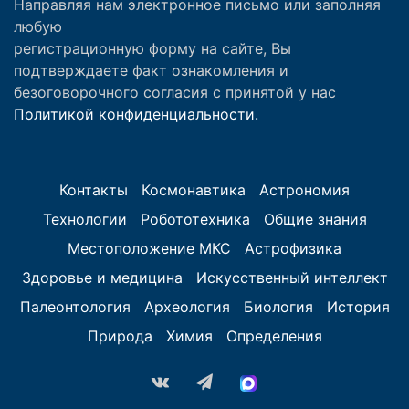
Направляя нам электронное письмо или заполняя
любую
регистрационную форму на сайте, Вы
подтверждаете факт ознакомления и
безоговорочного согласия с принятой у нас
Политикой конфиденциальности.
Контакты
Космонавтика
Астрономия
Технологии
Робототехника
Общие знания
Местоположение МКС
Астрофизика
Здоровье и медицина
Искусственный интеллект
Палеонтология
Археология
Биология
История
Природа
Химия
Определения
vk.com
Telegram
MAX