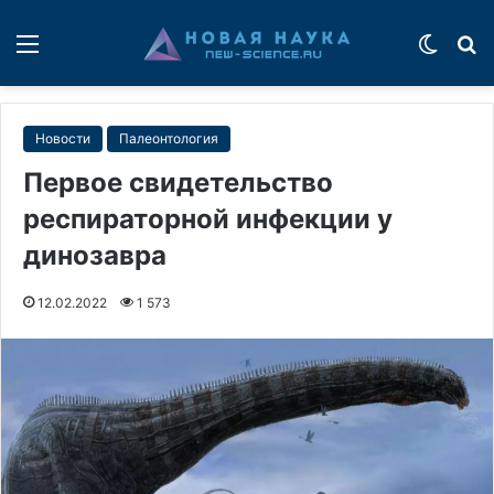
Меню
Switch
П
Новости
Палеонтология
Первое свидетельство
респираторной инфекции у
динозавра
12.02.2022
1 573