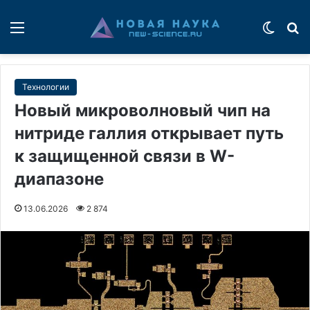
Меню
Switch
П
Технологии
Новый микроволновый чип на
нитриде галлия открывает путь
к защищенной связи в W-
диапазоне
13.06.2026
2 874