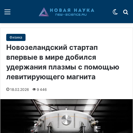
Меню
Switch
П
Физика
Новозеландский стартап
впервые в мире добился
удержания плазмы с помощью
левитирующего магнита
18.02.2026
9 446