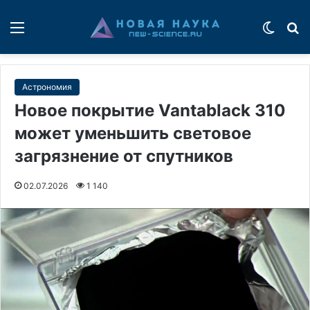
Меню
Switch
П
Астрономия
Новое покрытие Vantablack 310
может уменьшить световое
загрязнение от спутников
02.07.2026
1 140