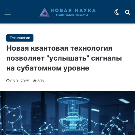
Меню
Switch
П
Технологии
Новая квантовая технология
позволяет "услышать" сигналы
на субатомном уровне
06.01.2025
698