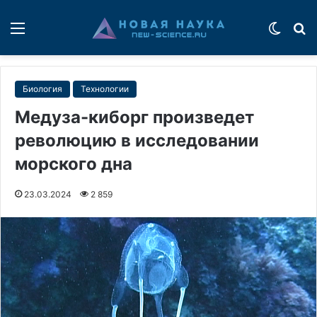
Меню
Switch
П
Биология
Технологии
Медуза-киборг произведет
революцию в исследовании
морского дна
23.03.2024
2 859