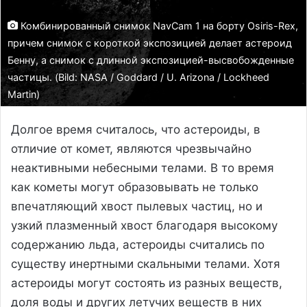
Комбинированный снимок NavCam 1 на борту Osiris-Rex,
причем снимок с короткой экспозицией делает астероид
Бенну, а снимок с длинной экспозицией-высвобожденные
частицы. (Bild: NASA / Goddard / U. Arizona / Lockheed
Martin)
Долгое время считалось, что астероиды, в
отличие от комет, являются чрезвычайно
неактивными небесными телами. В то время
как кометы могут образовывать не только
впечатляющий хвост пылевых частиц, но и
узкий плазменный хвост благодаря высокому
содержанию льда, астероиды считались по
существу инертными скальными телами. Хотя
астероиды могут состоять из разных веществ,
доля воды и других летучих веществ в них