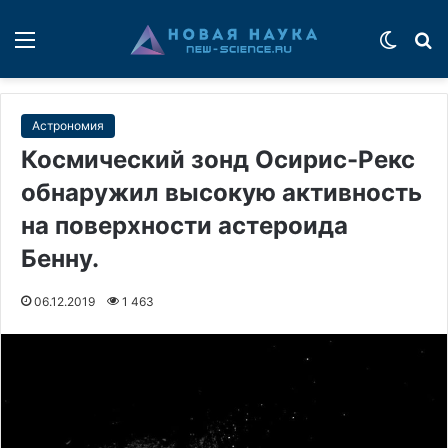
Меню
Switch
П
Астрономия
Космический зонд Осирис-Рекс
обнаружил высокую активность
на поверхности астероида
Бенну.
06.12.2019
1 463