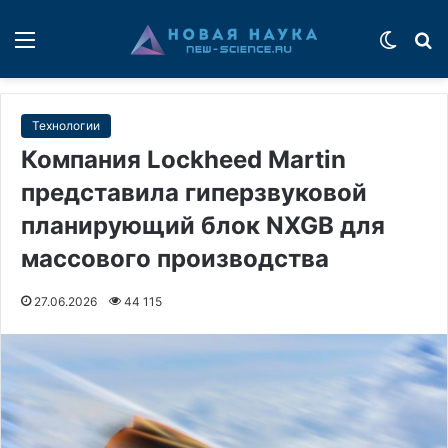
Меню
Switch
П
Технологии
Компания Lockheed Martin
представила гиперзвуковой
планирующий блок NXGB для
массового производства
27.06.2026
44 115