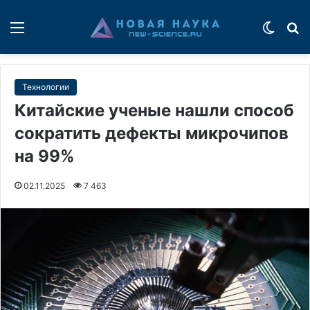
Меню
Switch
П
Технологии
Китайские ученые нашли способ
сократить дефекты микрочипов
на 99%
02.11.2025
7 463