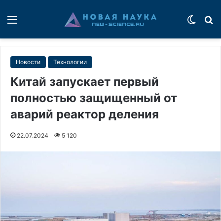
Меню
Switch
П
Новости
Технологии
Китай запускает первый
полностью защищенный от
аварий реактор деления
22.07.2024
5 120