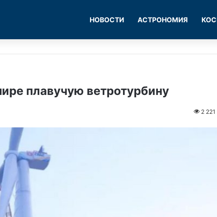
НОВОСТИ
АСТРОНОМИЯ
КОС
мире плавучую ветротурбину
2 221