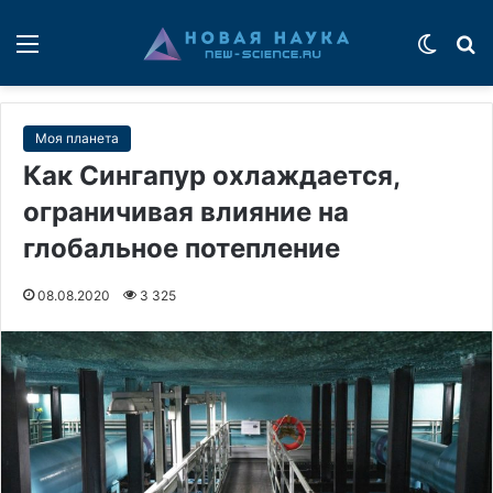
Меню
Switch
П
Моя планета
Как Сингапур охлаждается,
ограничивая влияние на
глобальное потепление
08.08.2020
3 325