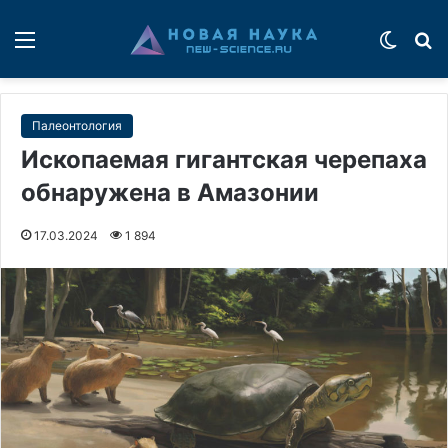
Меню
Switch
П
Палеонтология
Ископаемая гигантская черепаха
обнаружена в Амазонии
17.03.2024
1 894